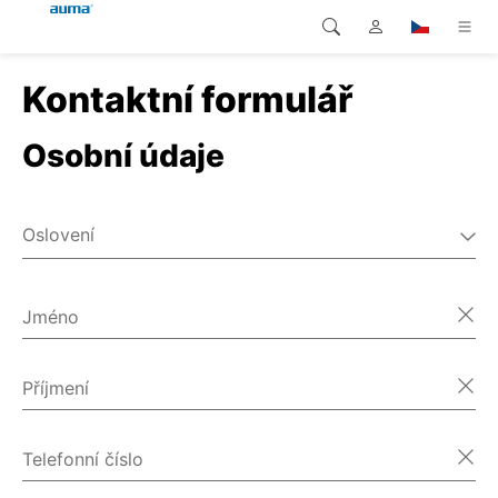
Kontaktní formulář
Vyhledávání
Global
Produkty
Osobní údaje
Evropa
Řešení
Ke stažení
Asie a Pacifik
Oslovení
Servis
Pán
Severní Amerika
Paní
Jméno
Společnost
Různé
Kontakt
Příjmení
Telefonní číslo