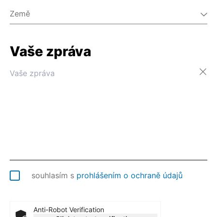
Země
Vaše zpráva
Afghánistán
Ålandy
Albánie
Alžírsko
Americká Samoa
Americké Panenské ostrovy
Andorra
Angola
Anguilla
Antarktida
Antigua a Barbuda
souhlasím s
prohlášením o ochraně údajů
Argentina
Arménie
Aruba
Anti-Robot Verification