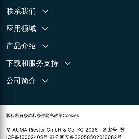
联系我们
欧玛执行器(中国)有限公司
应用领域
人民北路171号
水利
产品介绍
中国，江苏省，太仓市
石油天然气
215499
产品查询
下载和服务支持
电力
产品概览
在地图上查看
欧玛中国联系方式
公司简介
通用工业
电话:
+86 512 33026900
服务请求
造船
传真:
+86 512 33026910
新闻中心
查找联系人
邮箱:
mailbox@auma-china.com
联系表
版权所有
条款和条件
隐私政策
Cookies
© AUMA Riester GmbH & Co. KG 2026 备案号: 苏
ICP备16002405号 苏公网安备32058502010082号