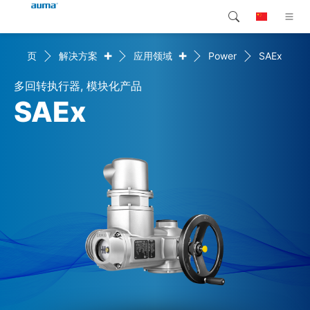
+
+
首页
解决方案
应用领域
Power
SAEx
搜索
Global
产品介绍
多回转执行器, 模块化产品
欧洲
解决方案
SAEx
下载
亚太地区
服务支持
北美
公司简介
联系我们