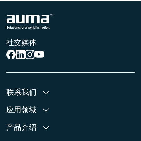
社交媒体
联系我们
欧玛执行器(中国)有限公司
应用领域
人民北路171号
水利
产品介绍
中国，江苏省，太仓市
石油天然气