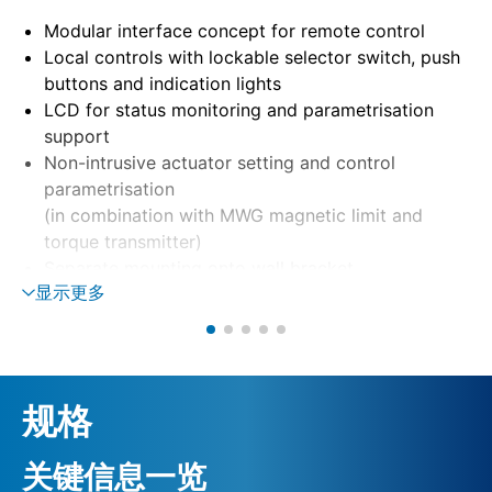
Modular interface concept for remote control
Local controls with lockable selector switch, push
buttons and indication lights
LCD for status monitoring and parametrisation
support
Non-intrusive actuator setting and control
parametrisation
(in combination with MWG magnetic limit and
torque transmitter)
Separate mounting onto wall bracket
显示更多
Motor control via reversing contactors or
thyristors
Phase monitoring with automatic phase correction
External 24 V DC supply (option)
规格
关键信息一览