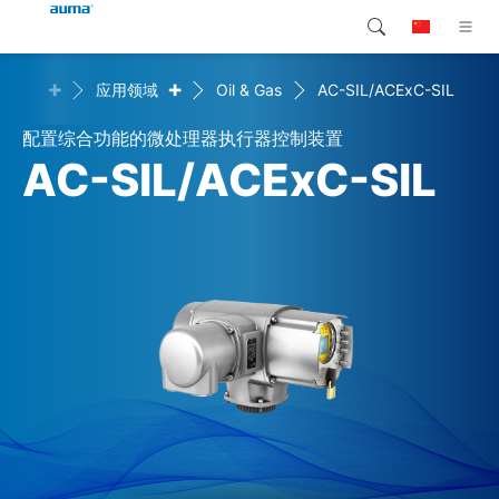
+
+
决方案
应用领域
Oil & Gas
AC-SIL/ACExC-SIL
搜索
Global
产品介绍
配置综合功能的微处理器执行器控制装置
欧洲
解决方案
AC-SIL/ACExC-SIL
下载
亚太地区
服务支持
北美
公司简介
联系我们