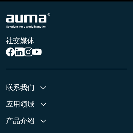
社交媒体
联系我们
欧玛执行器(中国)有限公司
应用领域
人民北路171号
水利
产品介绍
中国，江苏省，太仓市
石油天然气