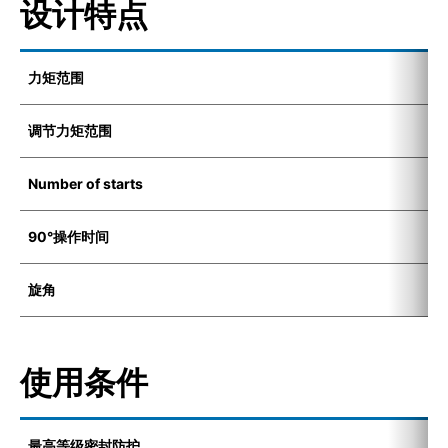
设计特点
力矩范围
5
调节力矩范围
7
Number of starts
1
90°操作时间
8
旋角
7
使用条件
最高等级密封防护
I