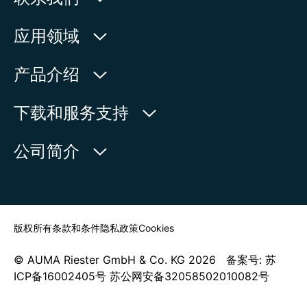
欧玛执行器(中国)有限公司
应用领域
人民北路171号
水利
产品介绍
中国，江苏省，太仓市
石油天然气
215499
产品查询
下载和服务支持
电力
产品概览
在地图上查看
欧玛中国联系方式
公司简介
通用工业
电话:
+86 512 33026900
服务请求
造船
传真:
+86 512 33026910
新闻中心
查找联系人
邮箱:
mailbox@auma-china.com
联系表
版权所有
条款和条件
隐私政策
Cookies
© AUMA Riester GmbH & Co. KG 2026 备案号: 苏
ICP备16002405号 苏公网安备32058502010082号