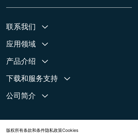
联系我们
欧玛执行器(中国)有限公司
应用领域
人民北路171号
水利
产品介绍
中国，江苏省，太仓市
石油天然气
215499
产品查询
下载和服务支持
电力
产品概览
在地图上查看
欧玛中国联系方式
公司简介
通用工业
电话:
+86 512 33026900
服务请求
造船
传真:
+86 512 33026910
新闻中心
查找联系人
邮箱:
mailbox@auma-china.com
联系表
版权所有
条款和条件
隐私政策
Cookies