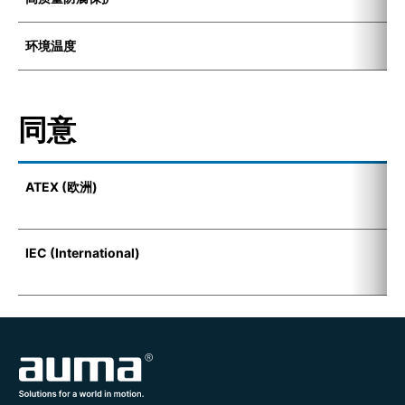
环境温度
-
同意
ATEX (欧洲)
I
(
IEC (International)
E
t