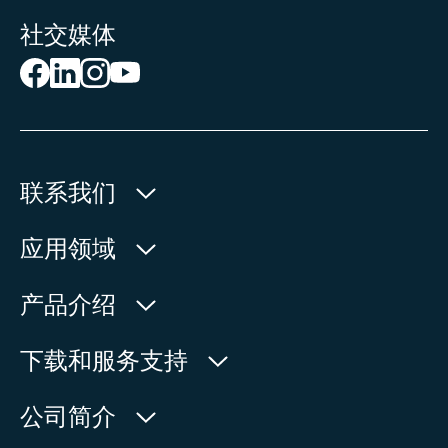
社交媒体
联系我们
欧玛执行器(中国)有限公司
应用领域
人民北路171号
水利
产品介绍
中国，江苏省，太仓市
石油天然气
215499
产品查询
下载和服务支持
电力
产品概览
在地图上查看
欧玛中国联系方式
公司简介
通用工业
电话:
+86 512 33026900