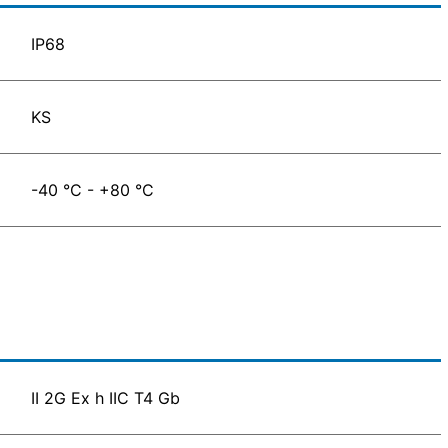
IP68
KS
-40 °C - +80 °C
II 2G Ex h IIC T4 Gb