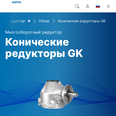
+
+
Редуктор
Обзор
Конические редукторы GK
Поиск
Global
Продукция
Многооборотный редуктор
Европа
Решения
Конические
Загрузки
редукторы GK
Азия и Тихий океан
Сервисная служба
Северная Америка
Предприятие
Контакт