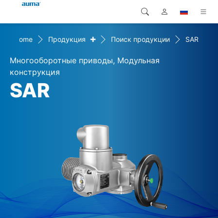
+
Home
Продукция
Поиск продукции
SAR
Поиск
Global
Продукция
Многооборотные приводы, Модульная
Европа
Решения
конструкция
SAR
Загрузки
Азия и Тихий океан
Сервисная служба
Северная Америка
Предприятие
Контакт