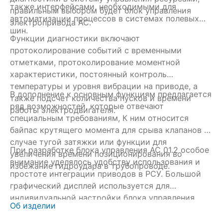
также интерфейсами, необходимыми для
правильным выбором будет блок управления
от
автоматизации процессов в системах полевых
электропривода AC.
ос
шин.
ЗА
Функции диагностики включают
РС
протоколирование событий с временными
ко
отметками, протоколирование моментной
Эт
характеристики, постоянный контроль
уп
температуры и уровня вибрации на приводе, а
В дополнение к основным функциям предлагается
В 
также подсчет количества пусков и времени
ряд возможностей, которые отвечают
бы
работы электродвигателя.
специальным требованиям, К ним относится
байпас крутящего момента для срыва клапанов в
случае тугой затяжки или функции для
При разработке блока управления AC 01.2 особое
увеличения времени позиционирования во
внимание уделялось удобству использования и
избежание гидроудара в трубопроводе.
простоте интеграции приводов в РСУ. Большой
графический дисплей используется для
индивидуальной настройки блока управления
Об изделии
через меню. Для этого также может
использоваться программа AUMA CDT через