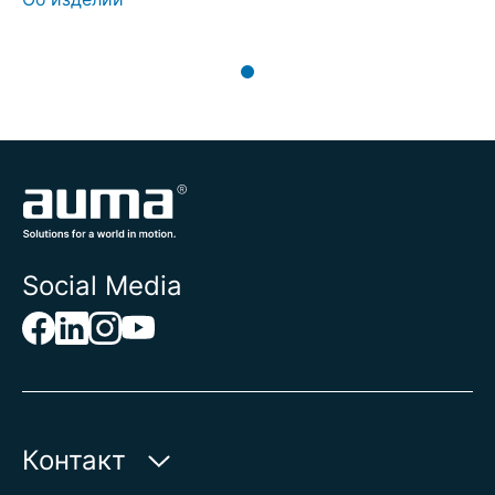
схему отображения светодиодного индикатора
FOX-EYE.
Social Media
Контакт