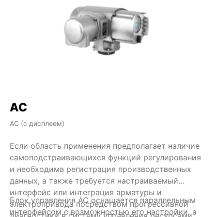
AC
AC (с дисплеем)
AM
Если область применения предполагает наличие
Бл
самоподстраивающихся функций регулирования
ре
и необходима регистрация производственных
ог
данных, а также требуется настраиваемый
и 
интерфейс или интеграция арматуры и
вр
Блок управления AC оснащается параллельным
Об
электропривода посредством прогрессивной
па
интерфейсом с возможностью его настройки, а
диагностики в систему управления ресурсами,
по