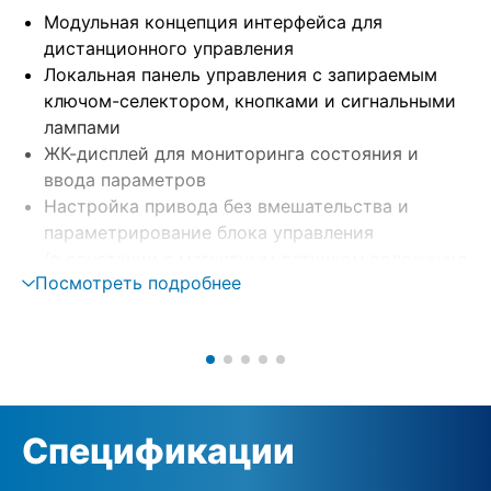
Модульная концепция интерфейса для
дистанционного управления
Локальная панель управления с запираемым
ключом-селектором, кнопками и сигнальными
лампами
ЖК-дисплей для мониторинга состояния и
ввода параметров
Настройка привода без вмешательства и
параметрирование блока управления
(в сочетании с магнитным датчиком положения
Посмотреть подробнее
и крутящего момента MWG)
Отдельный монтаж на настенном креплении
Схема управления двигателем через
реверсивные контакторы или тиристоры
Контроль фаз с их автоматической коррекцией
Внешнее электропитание 24 V DC (опция)
Спецификации