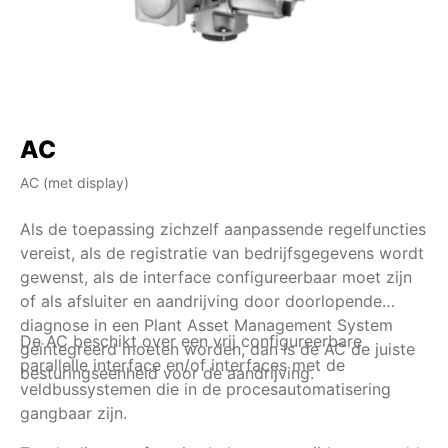
AC
AC (met display)
AM
Als de toepassing zichzelf aanpassende regelfuncties
Al
vereist, als de registratie van bedrijfsgegevens wordt
he
gewenst, als de interface configureerbaar moet zijn
ov
of als afsluiter en aandrijving door doorlopende
de
diagnose in een Plant Asset Management System
be
De AC beschikt over een vrij configureerbare
Na
geïntegreerd moeten worden, dan is de AC de juiste
in
parallelle interface en/of interfaces met de
besturingseenheid voor de aandrijving.
bi
veldbussystemen die in de procesautomatisering
ei
gangbaar zijn.
co
wo