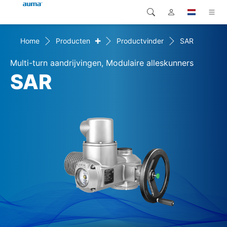
+
Home
Producten
Productvinder
SAR
Zoekopdracht
Global
Producten
Multi-turn aandrijvingen, Modulaire alleskunners
Europa
Oplossingen
SAR
Downloads
Azië en Stille Oceaan
Service
Noord-Amerika
Bedrijf
Contact