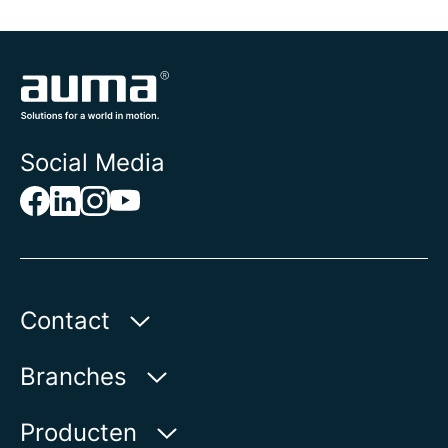
Social Media
Contact
AUMA Benelux B.V.
Branches
Le Pooleweg 9
2314 XT Leiden | Nederland
Water
Producten