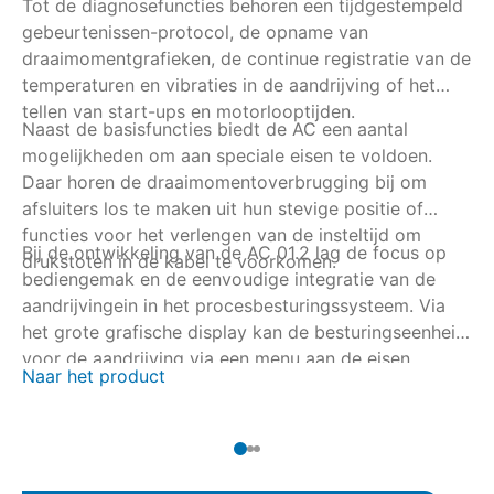
Tot de diagnosefuncties behoren een tijdgestempeld
ve
gebeurtenissen-protocol, de opname van
pr
draaimomentgrafieken, de continue registratie van de
me
temperaturen en vibraties in de aandrijving of het
lo
tellen van start-ups en motorlooptijden.
Naast de basisfuncties biedt de AC een aantal
de
mogelijkheden om aan speciale eisen te voldoen.
he
Daar horen de draaimomentoverbrugging bij om
afsluiters los te maken uit hun stevige positie of
functies voor het verlengen van de insteltijd om
Bij de ontwikkeling van de AC 01.2 lag de focus op
drukstoten in de kabel te voorkomen.
bediengemak en de eenvoudige integratie van de
aandrijvingein in het procesbesturingssysteem. Via
het grote grafische display kan de besturingseenheid
voor de aandrijving via een menu aan de eisen
Naar het product
worden aangepast of als alternatief met de AUMA
CDT via een draadloze bluetooth-verbinding. Bij
veldbusintegratie kan de parametrering ook vanuit de
operatorruimte komen.