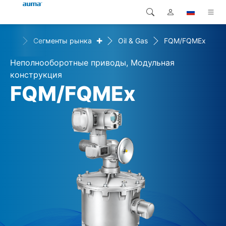
+
+
ия
Сегменты рынка
Oil & Gas
FQM/FQMEx
Поиск
Global
Продукция
Неполнооборотные приводы, Модульная
Европа
Решения
конструкция
FQM/FQMEx
Загрузки
Азия и Тихий океан
Сервисная служба
Северная Америка
Предприятие
Контакт