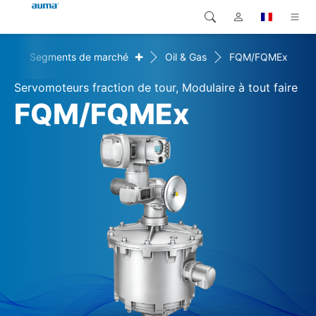
+
+
Segments de marché
Oil & Gas
FQM/FQMEx
Recherche
Global
Produits
Servomoteurs fraction de tour, Modulaire à tout faire
Europe
Solutions
FQM/FQMEx
Téléchargements
Asie et Océanie
SAV support
Amérique du Nord
Entreprise
Contact