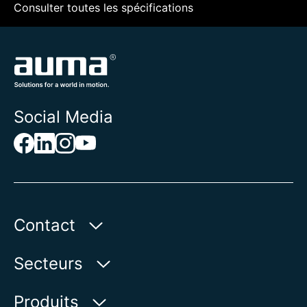
Consulter toutes les spécifications
Social Media
Contact
AUMA Riester
Secteurs
GmbH & Co. KG
Aumastr. 1
Secteur des eaux
Produits