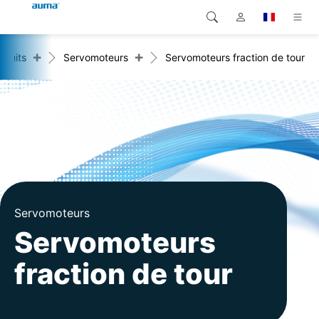
+
+
oduits
Servomoteurs
Servomoteurs fraction de tour
Recherche
Global
Produits
Europe
Solutions
Téléchargements
Asie et Océanie
SAV support
Amérique du Nord
Entreprise
Servomoteurs
Servomoteurs
Contact
fraction de tour