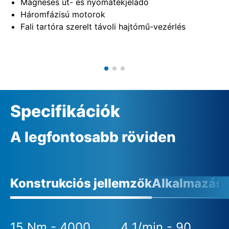
Mágneses út- és nyomatékjeladó
Háromfázisú motorok
Fali tartóra szerelt távoli hajtómű-vezérlés
Specifikációk
A legfontosabb röviden
Konstrukciós jellemzők
Alkalmazási 
15 Nm - 4000
4 1/min - 90