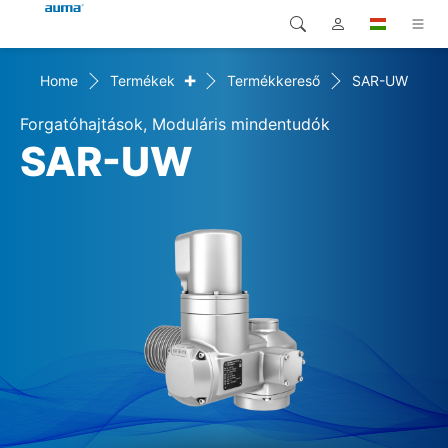
+
Home
Termékek
Termékkereső
SAR-UW
Keresés
Global
Termékek
Forgatóhajtások, Moduláris mindentudók
Európa
Megoldások
SAR-UW
Letöltések
Ázsia és Csendes-óceáni
térség
Szerviz
Észak-Amerika
Vállalat
Kapcsolat