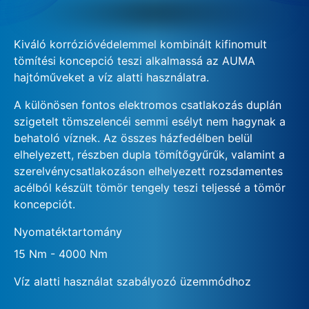
Kiváló korrózióvédelemmel kombinált kifinomult
tömítési koncepció teszi alkalmassá az AUMA
hajtóműveket a víz alatti használatra.
A különösen fontos elektromos csatlakozás duplán
szigetelt tömszelencéi semmi esélyt nem hagynak a
behatoló víznek. Az összes házfedélben belül
elhelyezett, részben dupla tömítőgyűrűk, valamint a
szerelvénycsatlakozáson elhelyezett rozsdamentes
acélból készült tömör tengely teszi teljessé a tömör
koncepciót.
Nyomatéktartomány
15 Nm - 4000 Nm
Víz alatti használat szabályozó üzemmódhoz