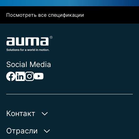
Посмотреть все спецификации
Social Media
Контакт
AUMA Riester
Отрасли
GmbH & Co. KG