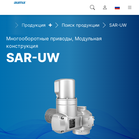
+
Home
Продукция
Поиск продукции
SAR-UW
Поиск
Global
Продукция
Многооборотные приводы, Модульная
Европа
Решения
конструкция
SAR-UW
Загрузки
Азия и Тихий океан
Сервисная служба
Северная Америка
Предприятие
Контакт