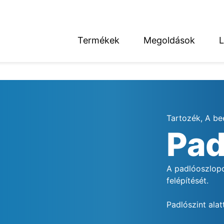
Termékek
Megoldások
L
English
Deutsch
Tartozék, A be
Pad
térség
A padlóoszlopo
felépítését.
Padlószint alat