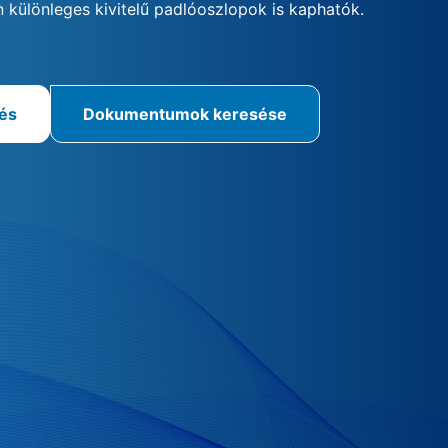
 különleges kivitelű padlóoszlopok is kaphatók.
rés
Dokumentumok keresése