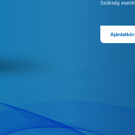
Szükség esetén
Ajánlatké