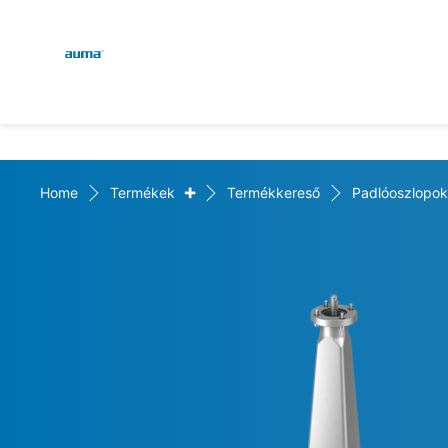
Global
Keresés
Európa
+
Home
Termékek
Termékkereső
Padlóoszlopok
Ázsia és Csendes-óceáni 
Észak-Amerika