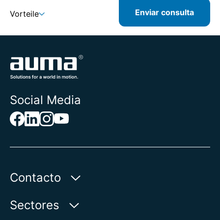
Enviar consulta
Vorteile
Social Media
Contacto
AUMA Riester
Sectores
GmbH & Co. KG