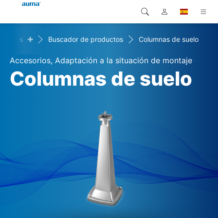
+
oductos
Buscador de productos
Columnas de suelo
Búsqueda
Global
Productos
Accesorios, Adaptación a la situación de montaje
Europa
Soluciones
Columnas de suelo
Descargas
Asia y Pacífico
Servicio
Norteamérica
Empresa
Contacto