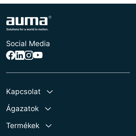
Social Media
Kapcsolat
AUMA Riester
Ágazatok
GmbH & Co. KG
Aumastr 1
Víz
Termékek
79379 Muellheim | Germany
Olaj és gáz