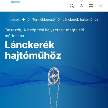
+
Termékek
Termékkereső
Lánckerék hajtóműhöz
Keresés
Global
Termékek
Tartozék, A beépítési helyzetnek megfelelő
Európa
Megoldások
módosítás
Lánckerék
Letöltések
Ázsia és Csendes-óceáni
hajtóműhöz
térség
Szerviz
Észak-Amerika
Vállalat
Kapcsolat