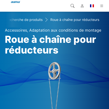
Recherche de produits
Roue à chaîne pour réducteurs
Recherche
Global
Produits
Accessoires, Adaptation aux conditions de montage
Europe
Solutions
Roue à chaîne pour
Téléchargements
réducteurs
Asie et Océanie
SAV support
Amérique du Nord
Entreprise
Contact