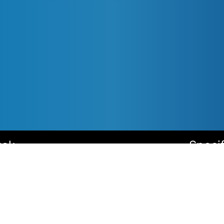
tek
Specif