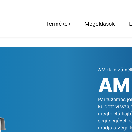
Termékek
Megoldások
L
English
Deutsch
AM (kijelző nél
AM
térség
Párhuzamos jel
küldött vissza
megfelelő hajt
segítségével h
módja a végáll