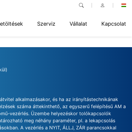
etöltések
Szerviz
Vállalat
Kapcsolat
kül)
átvitel alkalmazásakor, és ha az irányítástechnikának
jelzések száma áttekinthető, az egyszerű felépítésű AM a
ómű-vezérlés. Üzembe helyezéskor tolókapcsolók
atározható meg néhány paraméter, pl. a lekapcsolás
ásokban. A vezérlés a NYIT, ÁLLJ, ZÁR parancsokkal