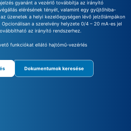
ajelzés gyanánt a vezérlő továbbítja az irányító
végállás elérésének tényét, valamint egy gyűjtőhiba-
 az üzenetek a helyi kezelőegységen lévő jelzőlámpákon
. Opcionálisan a szerelvény helyzete 0/4 – 20 mA-es jel
továbbítható az irányító rendszerhez.
vető funkciókat ellátó hajtómű-vezérlés
rés
Dokumentumok keresése