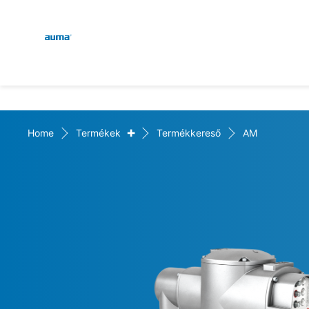
Global
Keresés
Európa
+
Home
Termékek
Termékkereső
AM
Ázsia és Csendes-óceáni 
Észak-Amerika