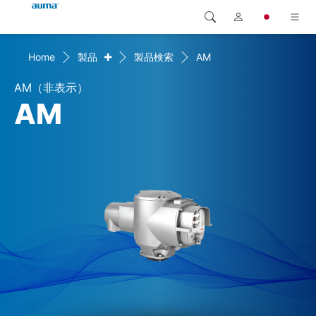
+
Home
製品
製品検索
AM
検索
Global
製品
AM（非表示）
ヨーロッパ
ソリューション
AM
ダウンロード
アジア・太平洋地域
サービス
北米
弊社概要
連絡先