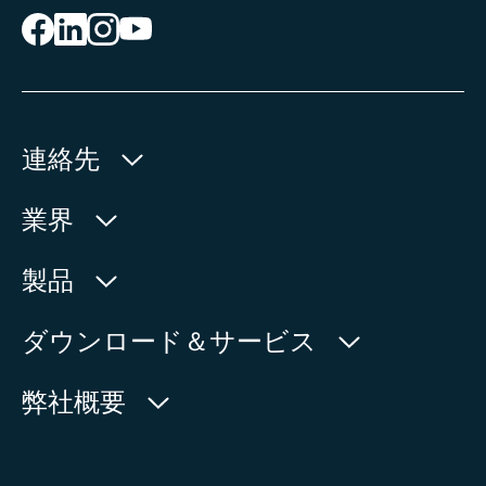
連絡先
AUMA Riester
業界
GmbH & Co. KG
Aumastr. 1
水利産業
製品
79379 Muellheim | Germany
石油・天然ガス
製品検索
ダウンロード＆サービス
地図上に表示
電力
製品概要
myAUMA
電話:
+49 7631 809 - 0
弊社概要
製造部門
メール:
info@auma.com
サービスリクエスト
海洋
お問い合わせフォーム
ニュースルーム
担当者を探す