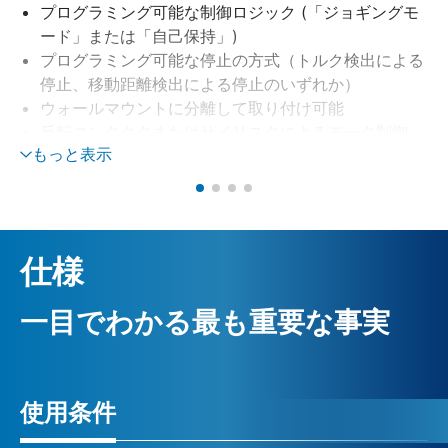
プログラミング可能な制御ロジック (「ジョギングモ
ード」または「自己保持」)
プログラミング可能な停止の方式（トルク検出による
停止、移動距離検出による停止のいずれか）
ウォールマウントに分離して取り付け可能
反転コンタクタまたはサイリスタによるモータ制御
もっと表示
(オプション)
自動的な位相コレクタによる位相監視
24 VDC 外部電源（オプション）
仕様
一目でわかる最も重要な事実
使用条件