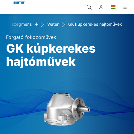
+
Piaci szegmens
Water
GK kúpkerekes hajtóművek
Keresés
Global
Termékek
Forgató fokozóművek
Európa
Megoldások
GK kúpkerekes
Letöltések
hajtóművek
Ázsia és Csendes-óceáni
térség
Szerviz
Észak-Amerika
Vállalat
Kapcsolat