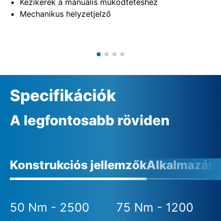
Kézikerék a manuális működtetéshez
Mechanikus helyzetjelző
Specifikációk
A legfontosabb röviden
Konstrukciós jellemzők
Alkalmazási 
50 Nm - 2500
75 Nm - 1200