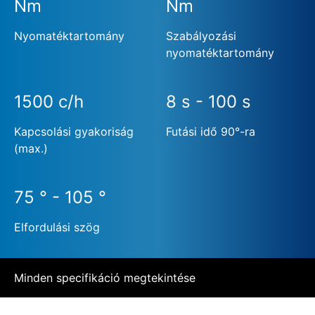
Nm
Nm
Nyomatéktartomány
Szabályozási
nyomatéktartomány
1500 c/h
8 s - 100 s
Kapcsolási gyakoriság
Futási idő 90°-ra
(max.)
75 ° - 105 °
Elfordulási szög
Minden specifikáció megtekintése