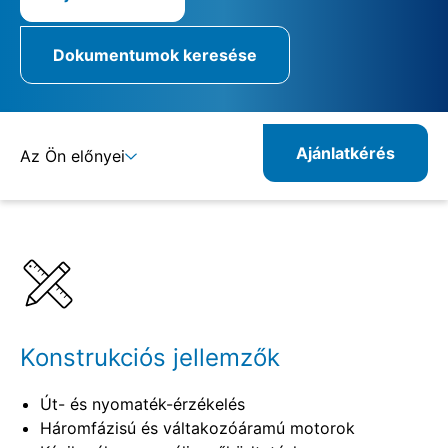
Dokumentumok keresése
Ajánlatkérés
Az Ön előnyei
Részletek
Specifikációk
Kombinálható termékek
Rokon termékek
Konstrukciós jellemzők
Út- és nyomaték-érzékelés
Háromfázisú és váltakozóáramú motorok