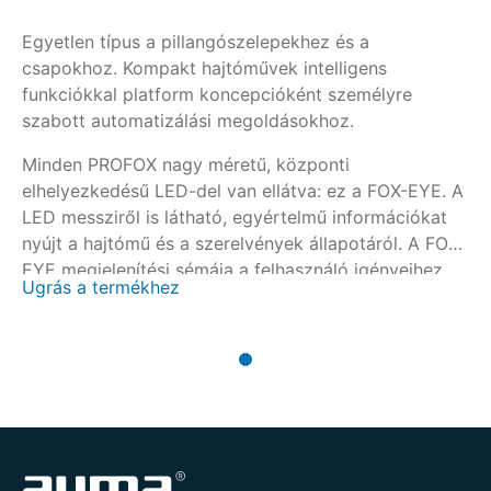
Egyetlen típus a pillangószelepekhez és a
csapokhoz. Kompakt hajtóművek intelligens
funkciókkal platform koncepcióként személyre
szabott automatizálási megoldásokhoz.
Minden PROFOX nagy méretű, központi
elhelyezkedésű LED-del van ellátva: ez a FOX-EYE. A
LED messziről is látható, egyértelmű információkat
nyújt a hajtómű és a szerelvények állapotáról. A FOX-
EYE megjelenítési sémája a felhasználó igényeihez
Ugrás a termékhez
igazítható.