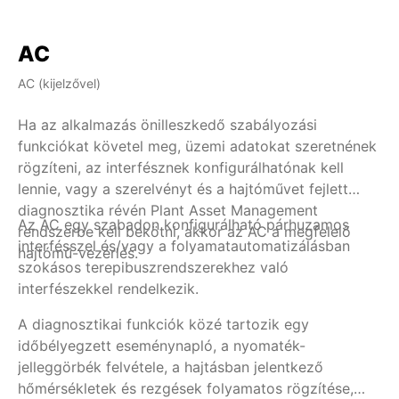
AC
AC (kijelzővel)
AM 
Ha az alkalmazás önilleszkedő szabályozási
Pá
funkciókat követel meg, üzemi adatokat szeretnének
ir
rögzíteni, az interfésznek konfigurálhatónak kell
át
lennie, vagy a szerelvényt és a hajtóművet fejlett
ha
diagnosztika révén Plant Asset Management
to
Az AC egy szabadon konfigurálható párhuzamos
Ug
rendszerbe kell bekötni, akkor az AC a megfelelő
pa
interfésszel és/vagy a folyamatautomatizálásban
hajtómű-vezérlés.
A 
szokásos terepibuszrendszerekhez való
Vi
interfészekkel rendelkezik.
re
eg
A diagnosztikai funkciók közé tartozik egy
ke
időbélyegzett eseménynapló, a nyomaték-
Op
jelleggörbék felvétele, a hajtásban jelentkező
je
hőmérsékletek és rezgések folyamatos rögzítése,