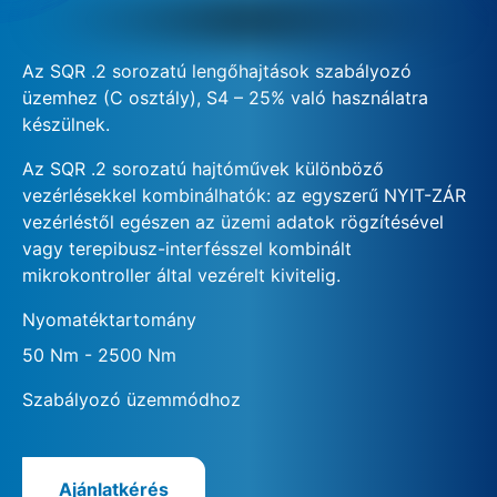
Az SQR .2 sorozatú lengőhajtások szabályozó
üzemhez (C osztály), S4 – 25% való használatra
készülnek.
Az SQR .2 sorozatú hajtóművek különböző
vezérlésekkel kombinálhatók: az egyszerű NYIT-ZÁR
vezérléstől egészen az üzemi adatok rögzítésével
vagy terepibusz-interfésszel kombinált
mikrokontroller által vezérelt kivitelig.
Nyomatéktartomány
50 Nm - 2500 Nm
Szabályozó üzemmódhoz
Ajánlatkérés