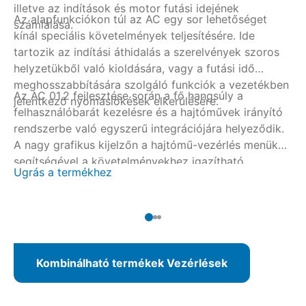
re
illetve az indítások és motor futási idejének
Az alapfunkciókon túl az AC egy sor lehetőséget
számlálása.
kínál speciális követelmények teljesítésére. Ide
tartozik az indítási áthidalás a szerelvények szoros
helyzetükből való kioldására, vagy a futási idő
meghosszabbítására szolgáló funkciók a vezetékben
Az AC 01.2 fejlesztése során a fő hangsúly a
jelentkező nyomáslökések elkerülésére.
felhasználóbarát kezelésre és a hajtóművek irányító
rendszerbe való egyszerű integrációjára helyeződik.
A nagy grafikus kijelzőn a hajtómű-vezérlés menük
segítségével a követelményekhez igazítható,
Ugrás a termékhez
alternatív módon az AUMA CDT-vel vezeték nélküli
Bluetooth kapcsolaton keresztül. Terepi buszos
kapcsolattal a paraméterezés az irányítópultról is
történhet.
Kombinálható termékek Vezérlések