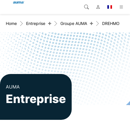
+
+
Home
Entreprise
Groupe AUMA
DREHMO
Recherche
Global
Produits
Europe
Solutions
Téléchargements
Asie et Océanie
SAV support
Amérique du Nord
Entreprise
AUMA
Entreprise
Contact