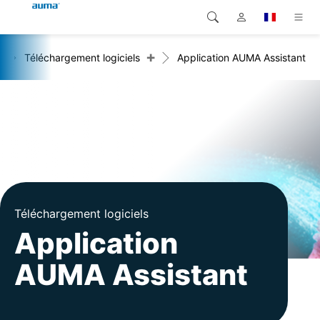
+
+
Téléchargement logiciels
Application AUMA Assistant
Recherche
Global
Produits
Europe
Solutions
Téléchargements
Asie et Océanie
SAV support
Amérique du Nord
Entreprise
Téléchargement logiciels
Application
Contact
AUMA Assistant