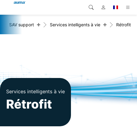
+
+
SAV support
Services intelligents à vie
Rétrofit
Recherche
Global
Produits
Europe
Solutions
Téléchargements
Asie et Océanie
SAV support
Amérique du Nord
Entreprise
Services intelligents à vie
Rétrofit
Contact