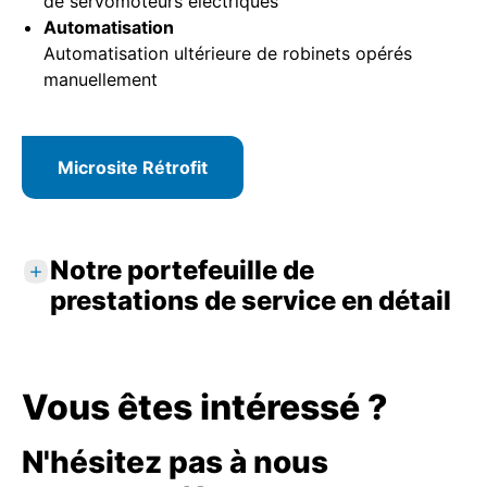
de servomoteurs électriques
Automatisation
Automatisation ultérieure de robinets opérés
manuellement
Microsite Rétrofit
Notre portefeuille de
prestations de service en détail
Prestations standard
Analyse des demandes et consultation
Vous êtes intéressé ?
individuelle
Inspection de l'installation et
N'hésitez pas à nous
enregistrement technique sur site