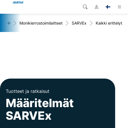
+
eet
Monikierrostoimilaitteet
SARVEx
Kaikki erittelyt
Haku
Global
Tuotteet
Eurooppa
Ratkaisut
Dokumentit
Aasia ja Tyynen valtameren
alue
Huolto
Pohjois-Amerikka
Yritys
Tuotteet ja ratkaisut
Yhteystiedot
Määritelmät
SARVEx