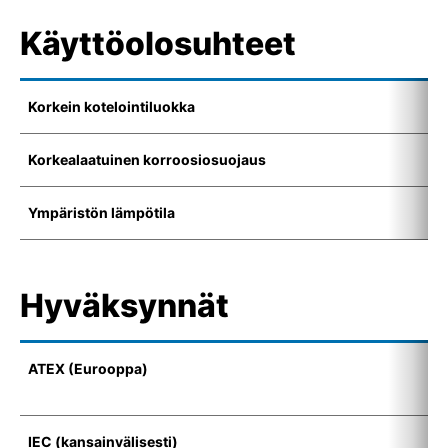
Käyttöolosuhteet
Korkein kotelointiluokka
I
Korkealaatuinen korroosiosuojaus
K
Ympäristön lämpötila
-
Hyväksynnät
ATEX (Eurooppa)
I
(
IEC (kansainvälisesti)
E