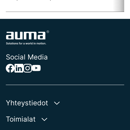
t
Social Media
Yhteystiedot
AUMA Riester
Toimialat
GmbH & Co. KG