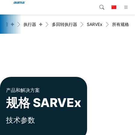
+
+
介绍
执行器
多回转执行器
SARVEx
所有规格
搜索
Global
产品介绍
欧洲
解决方案
下载
亚太地区
服务支持
北美
公司简介
产品和解决方案
规格 SARVEx
联系我们
技术参数