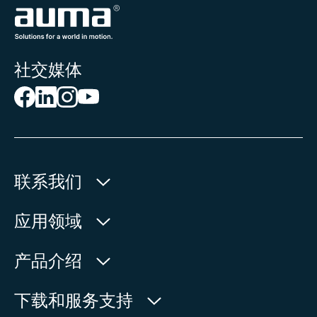
社交媒体
联系我们
欧玛执行器(中国)有限公司
应用领域
人民北路171号
水利
产品介绍
中国，江苏省，太仓市
石油天然气
215499
产品查询
下载和服务支持
电力