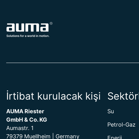
İrtibat kurulacak kişi
Sektör
AUMA Riester
Su
GmbH & Co. KG
Petrol-Gaz
Aumastr. 1
79379 Muellheim | Germany
Enerji