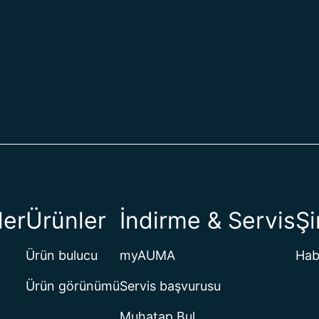
ler
Ürünler
İndirme & Servis
Şi
Ürün bulucu
myAUMA
Hab
Ürün görünümü
Servis başvurusu
Muhatap Bul