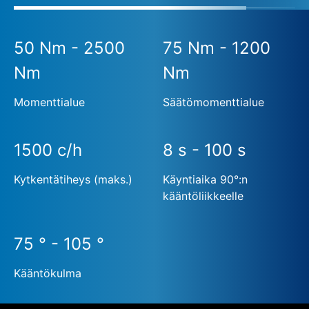
50 Nm - 2500
75 Nm - 1200
Nm
Nm
Momenttialue
Säätömomenttialue
1500 c/h
8 s - 100 s
Kytkentätiheys (maks.)
Käyntiaika 90°:n
kääntöliikkeelle
75 ° - 105 °
Kääntökulma