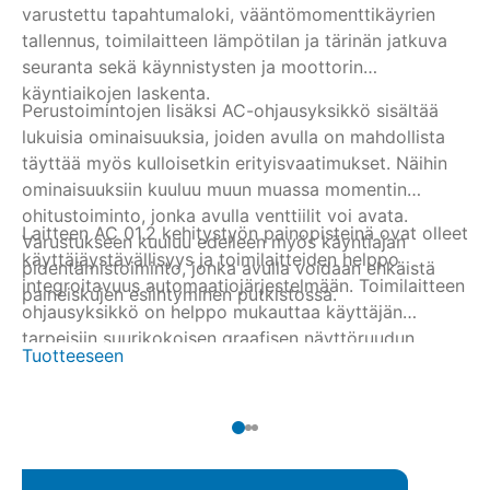
pä
varustettu tapahtumaloki, vääntömomenttikäyrien
yh
tallennus, toimilaitteen lämpötilan ja tärinän jatkuva
my
seuranta sekä käynnistysten ja moottorin
vä
käyntiaikojen laskenta.
Perustoimintojen lisäksi AC-ohjausyksikkö sisältää
au
lukuisia ominaisuuksia, joiden avulla on mahdollista
si
täyttää myös kulloisetkin erityisvaatimukset. Näihin
ominaisuuksiin kuuluu muun muassa momentin
ohitustoiminto, jonka avulla venttiilit voi avata.
Laitteen AC 01.2 kehitystyön painopisteinä ovat olleet
Varustukseen kuuluu edelleen myös käyntiajan
käyttäjäystävällisyys ja toimilaitteiden helppo
pidentämistoiminto, jonka avulla voidaan ehkäistä
integroitavuus automaatiojärjestelmään. Toimilaitteen
paineiskujen esiintyminen putkistossa.
ohjausyksikkö on helppo mukauttaa käyttäjän
tarpeisiin suurikokoisen graafisen näyttöruudun
Tuotteeseen
valikoiden opastuksella. Vaihtoehtoisesti nämä
asettelut voi tehdä myös AUMA CDT -ohjelmiston
avulla langattoman Bluetooth-yhteyden välityksellä.
Kenttäväyläliitännässä parametrit voi asettaa myös
valvomosta.