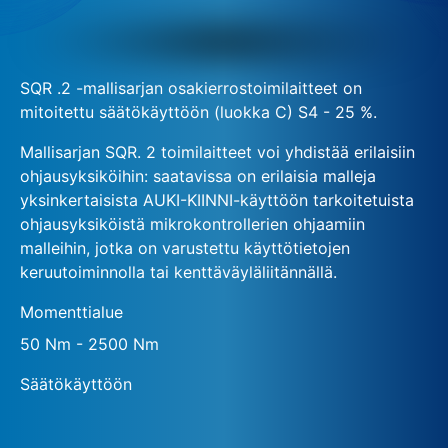
SQR .2 -mallisarjan osakierrostoimilaitteet on
mitoitettu säätökäyttöön (luokka C) S4 - 25 %.
Mallisarjan SQR. 2 toimilaitteet voi yhdistää erilaisiin
ohjausyksiköihin: saatavissa on erilaisia malleja
yksinkertaisista AUKI-KIINNI-käyttöön tarkoitetuista
ohjausyksiköistä mikrokontrollerien ohjaamiin
malleihin, jotka on varustettu käyttötietojen
keruutoiminnolla tai kenttäväyläliitännällä.
Momenttialue
50 Nm - 2500 Nm
Säätökäyttöön