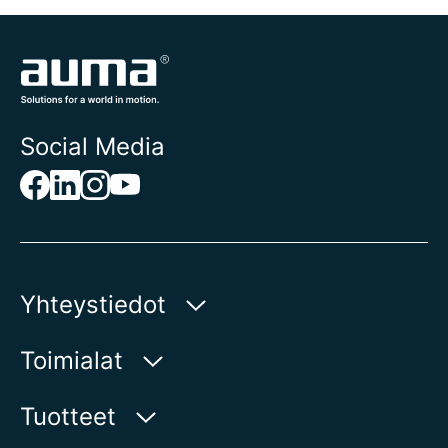
Social Media
Yhteystiedot
AUMA Riester
Toimialat
GmbH & Co. KG
Aumastr 1
Vesi
Tuotteet
79379 Muellheim | Germany