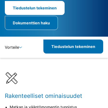
Tiedustelun tekeminen
Dokumenttien haku
Tiedustelun tekeminen
Vorteile
Lisätietoja
Määritelmät
Yhdisteltävät tuotteet
Vastaavat tuotteet
Rakenteelliset ominaisuudet
Matkan ja vääntömomentin tunnistus