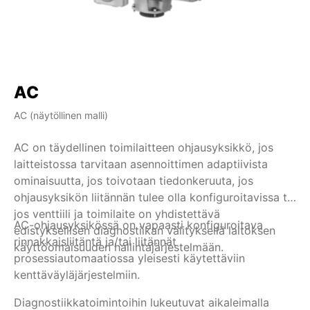
AC
AC (näytöllinen malli)
AM
AC on täydellinen toimilaitteen ohjausyksikkö, jos
Mi
laitteistossa tarvitaan asennoittimen adaptiivista
ta
ominaisuutta, jos toivotaan tiedonkeruuta, jos
ra
ohjausyksikön liitännän tulee olla konfiguroitavissa tai
oh
jos venttiili ja toimilaite on yhdistettävä
Oh
AC-ohjausyksikössä on vapaasti konfiguroitava
Tu
edistyksellisen diagnostiikan välityksellä laitoksen
yh
rinnakkaisliitäntä ja/tai liitännät
käyttöomaisuuden hallintajärjestelmään.
py
prosessiautomaatiossa yleisesti käytettäviin
ky
kenttäväyläjärjestelmiin.
SE
vä
Diagnostiikkatoimintoihin lukeutuvat aikaleimalla