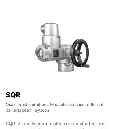
SQR
S
Osakierrostoimilaitteet, Moduulirakenteiset ratkaisut
Osa
kaikenlaiseen käyttöön
ka
SQR .2 -mallisarjan osakierrostoimilaitteet on
La