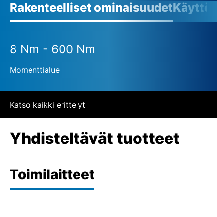
Rakenteelliset ominaisuudet
Käyttö
8 Nm - 600 Nm
Momenttialue
Katso kaikki erittelyt
Yhdisteltävät tuotteet
Toimilaitteet