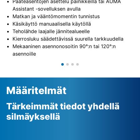
Pääteasentojen asettelu painikkeilla tai AUMA
Assistant -sovelluksen avulla
Matkan ja vääntömomentin tunnistus
Käsikäyttö manuaalisella käytöllä
Teholähde laajalle jännitealueelle
Kierrosluku säädettävissä suurella tarkkuudella
Mekaaninen asennonosoitin 90°:n tai 120°:n
asennoille
Määritelmät
Tärkeimmät tiedot yhdellä
silmäyksellä