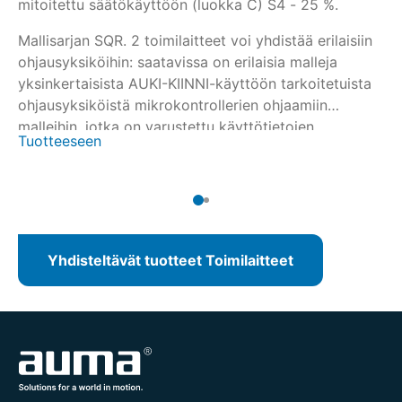
mitoitettu säätökäyttöön (luokka C) S4 - 25 %.
tä
sä
Mallisarjan SQR. 2 toimilaitteet voi yhdistää erilaisiin
.2
ohjausyksiköihin: saatavissa on erilaisia malleja
AU
yksinkertaisista AUKI-KIINNI-käyttöön tarkoitetuista
SQ
1:
ohjausyksiköistä mikrokontrollerien ohjaamiin
mi
malleihin, jotka on varustettu käyttötietojen
Tuotteeseen
Tu
keruutoiminnolla tai kenttäväyläliitännällä.
Yhdisteltävät tuotteet Toimilaitteet