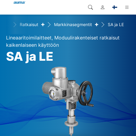
+
+
Home
Ratkaisut
Markkinasegmentit
SA ja LE
Haku
Global
Tuotteet
Lineaaritoimilaitteet, Moduulirakenteiset ratkaisut
Eurooppa
Ratkaisut
kaikenlaiseen käyttöön
SA ja LE
Dokumentit
Aasia ja Tyynen valtameren
alue
Huolto
Pohjois-Amerikka
Yritys
Yhteystiedot