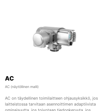
AC
AC (näytöllinen malli)
AM
AC on täydellinen toimilaitteen ohjausyksikkö, jos
Mi
laitteistossa tarvitaan asennoittimen adaptiivista
ta
ominaisuutta, jos toivotaan tiedonkeruuta, jos
ra