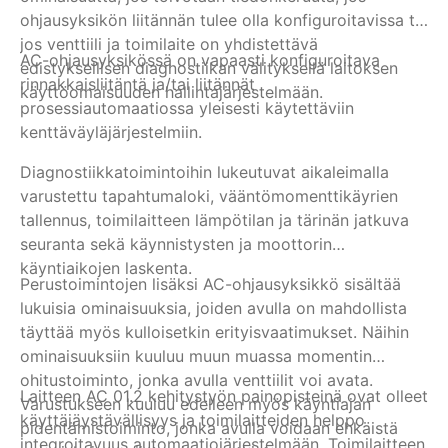
ohjausyksikön liitännän tulee olla konfiguroitavissa tai
oh
jos venttiili ja toimilaite on yhdistettävä
Oh
AC-ohjausyksikössä on vapaasti konfiguroitava
Tu
edistyksellisen diagnostiikan välityksellä laitoksen
yh
rinnakkaisliitäntä ja/tai liitännät
käyttöomaisuuden hallintajärjestelmään.
py
prosessiautomaatiossa yleisesti käytettäviin
ky
kenttäväyläjärjestelmiin.
SE
vä
Diagnostiikkatoimintoihin lukeutuvat aikaleimalla
pä
varustettu tapahtumaloki, vääntömomenttikäyrien
yh
tallennus, toimilaitteen lämpötilan ja tärinän jatkuva
my
seuranta sekä käynnistysten ja moottorin
vä
käyntiaikojen laskenta.
Perustoimintojen lisäksi AC-ohjausyksikkö sisältää
au
lukuisia ominaisuuksia, joiden avulla on mahdollista
si
täyttää myös kulloisetkin erityisvaatimukset. Näihin
ominaisuuksiin kuuluu muun muassa momentin
ohitustoiminto, jonka avulla venttiilit voi avata.
Laitteen AC 01.2 kehitystyön painopisteinä ovat olleet
Varustukseen kuuluu edelleen myös käyntiajan
käyttäjäystävällisyys ja toimilaitteiden helppo
pidentämistoiminto, jonka avulla voidaan ehkäistä
integroitavuus automaatiojärjestelmään. Toimilaitteen