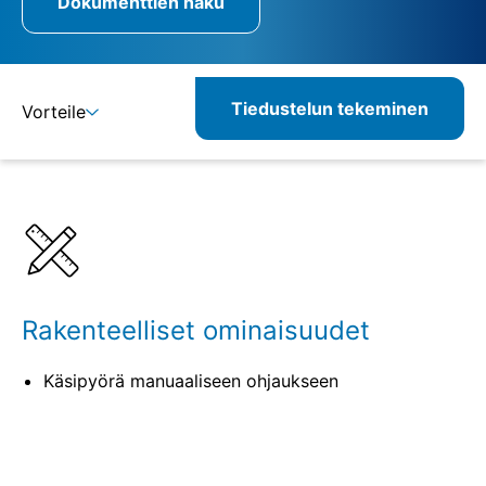
Dokumenttien haku
Tiedustelun tekeminen
Vorteile
Lisätietoja
Määritelmät
Yhdisteltävät tuotteet
Rakenteelliset ominaisuudet
Käsipyörä manuaaliseen ohjaukseen