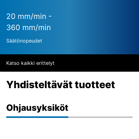
20 mm/min -
360 mm/min
Säätönopeudet
Katso kaikki erittelyt
Yhdisteltävät tuotteet
Ohjausyksiköt