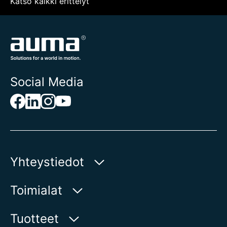
Katso kaikki erittelyt
Social Media
Yhteystiedot
AUMA Riester
Toimialat
GmbH & Co. KG
Aumastr 1
Vesi
Tuotteet