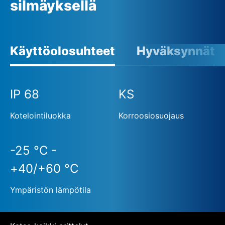
silmäyksellä
Käyttöolosuhteet
Hyväksynnät
IP 68
KS
Kotelointiluokka
Korroosiosuojaus
-25 °C -
+40/+60 °C
Ympäristön lämpötila