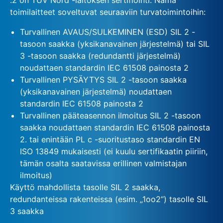
toimilaitteet soveltuvat seuraaviin turvatoimintoihin:
Turvallinen AVAUS/SULKEMINEN (ESD) SIL 2 -
tasoon saakka (yksikanavainen järjestelmä) tai SIL
3 -tasoon saakka (redundantti järjestelmä)
noudattaen standardin IEC 61508 painosta 2
Turvallinen PYSÄYTYS SIL 2 -tasoon saakka
(yksikanavainen järjestelmä) noudattaen
standardin IEC 61508 painosta 2
Turvallinen pääteasennon ilmoitus SIL 2 -tasoon
saakka noudattaen standardin IEC 61508 painosta
2. tai enintään PL c -suoritustaso standardin EN
ISO 13849 mukaisesti (ei kuulu sertifikaatin piiriin,
tämän osalta saatavissa erillinen valmistajan
ilmoitus)
Käyttö mahdollista tasolle SIL 2 saakka,
redundanteissa rakenteissa (esim. „1oo2“) tasolle SIL
3 saakka