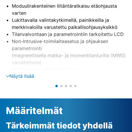
Moduulirakenteinen liitäntäratkaisu etäohjausta
varten
Lukittavalla valintakytkimellä, painikkeilla ja
merkkivaloilla varustettu paikallisohjausyksikkö
Tilanvalvontaan ja parametrointiin tarkoitettu LCD
Non-Intrusive-toimilaiteasetus ja ohjauksen
parametrointi
(magneettisella matka- ja momenttianturilla (MWG)
varustettuna)
Erillisasennus seinäpidikkeeseen
Näytä lisää
Moottorin ohjaus suunnanvaihtokontaktorien tai
tyristorien avulla
Vaiheenvalvonta, sis. automaattisen
vaihekorjauksen
Ulkoinen 24 V:n (DC) jännitteensyöttö (optio)
Määritelmät
Tärkeimmät tiedot yhdellä