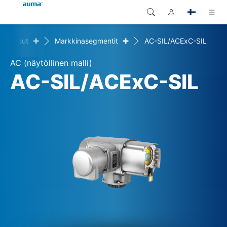
+
+
Ratkaisut
Markkinasegmentit
AC-SIL/ACExC-SIL
Haku
Global
Tuotteet
AC (näytöllinen malli)
Eurooppa
Ratkaisut
AC-SIL/ACExC-SIL
Dokumentit
Aasia ja Tyynen valtameren
alue
Huolto
Pohjois-Amerikka
Yritys
Yhteystiedot