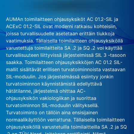
AUMAn toimilaitteen ohjausyksiköt AC 01.2-SIL ja
ACExC 01.2-SIL ovat moderni ratkaisu kohteisiin,
joissa turvallisuudelle asetetaan erittäin tiukkoja
vaatimuksia. Tällaisella toimilaitteen ohjausyksiköllä
varustettuja toimilaitteita SA .2 ja SQ .2 voi käyttää
turvallisuuteen liittyvissä järjestelmissä SIL 3 -tasoon
saakka. Toimilaitteen ohjausyksikköjen AC 01.2 SIL-
mallit sisältävät erillisen turvatoiminnoista vastaavan
SIL-moduulin. Jos järjestelmässä esiintyy jonkin
turvatoiminnon käynnistämistä edellyttävä
hätätilanne, järjestelmä ohittaa AC-
ohjausyksikön vakiologiikan ja suorittaa
turvatoiminnon SIL-moduulin välityksellä.
Turvatoiminto on tällöin aina ensisijainen
normaalikäyttöön verrattuna. Tällaisella toimilaitteen
ohjausyksiköllä varustetuilla toimilaitteilla SA .2 ja SQ
.2 on TÜV Nord -laitoksen sertifiointi. Nämä