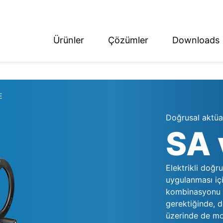
Ürünler
Çözümler
Downloads
ish
tsch
E
Doğrusal aktüa
SA 
Elektrikli doğru
uygulanması içi
kombinasyonu ol
gerektiğinde, 
üzerinde de mon