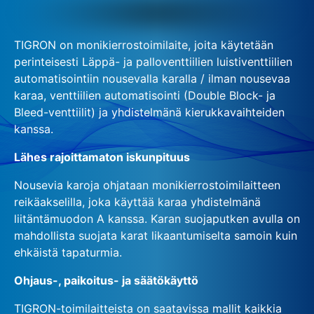
TIGRON on monikierrostoimilaite, joita käytetään
perinteisesti Läppä- ja palloventtiilien luistiventtiilien
automatisointiin nousevalla karalla / ilman nousevaa
karaa, venttiilien automatisointi (Double Block- ja
Bleed-venttiilit) ja yhdistelmänä kierukkavaihteiden
kanssa.
Lähes rajoittamaton iskunpituus
Nousevia karoja ohjataan monikierrostoimilaitteen
reikäakselilla, joka käyttää karaa yhdistelmänä
liitäntämuodon A kanssa. Karan suojaputken avulla on
mahdollista suojata karat likaantumiselta samoin kuin
ehkäistä tapaturmia.
Ohjaus-, paikoitus- ja säätökäyttö
TIGRON-toimilaitteista on saatavissa mallit kaikkia