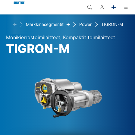
+
+
kaisut
Markkinasegmentit
Power
TIGRON-M
Haku
Global
Tuotteet
Monikierrostoimilaitteet, Kompaktit toimilaitteet
Eurooppa
Ratkaisut
TIGRON-M
Dokumentit
Aasia ja Tyynen valtameren
alue
Huolto
Pohjois-Amerikka
Yritys
Yhteystiedot