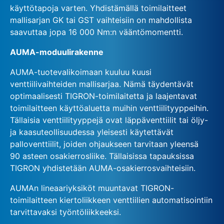
käyttötapoja varten. Yhdistämällä toimilaitteet
mallisarjan GK tai GST vaihteisiin on mahdollista
saavuttaa jopa 16 000 Nm:n vääntömomentti.
AUMA-moduulirakenne
AUMA-tuotevalikoimaan kuuluu kuusi
venttiilivaihteiden mallisarjaa. Nämä täydentävät
optimaalisesti TIGRON-toimilaitetta ja laajentavat
toimilaitteen käyttöaluetta muihin venttiilityyppeihin.
Tällaisia venttiilityyppejä ovat läppäventtiilit tai öljy-
ja kaasuteollisuudessa yleisesti käytettävät
palloventtiilit, joiden ohjaukseen tarvitaan yleensä
90 asteen osakierrosliike. Tällaisissa tapauksissa
TIGRON yhdistetään AUMA-osakierrosvaihteisiin.
AUMAn lineaariyksiköt muuntavat TIGRON-
toimilaitteen kiertoliikkeen venttiilien automatisointiin
tarvittavaksi työntöliikkeeksi.