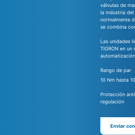
válvulas de ma
la industria de
normalmente de
se combina con
Las unidades l
TIGRON en un m
automatización
Rango de par
10 Nm hasta 1
Protección ant
regulación
Enviar con