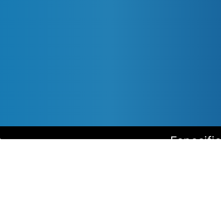
s
Especifi