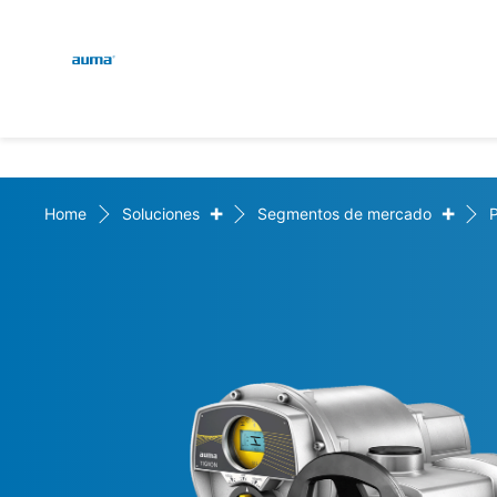
Global
Engl
Búsqueda
Deut
Europa
+
+
Home
Soluciones
Segmentos de mercado
Asia y Pacífico
Norteamérica