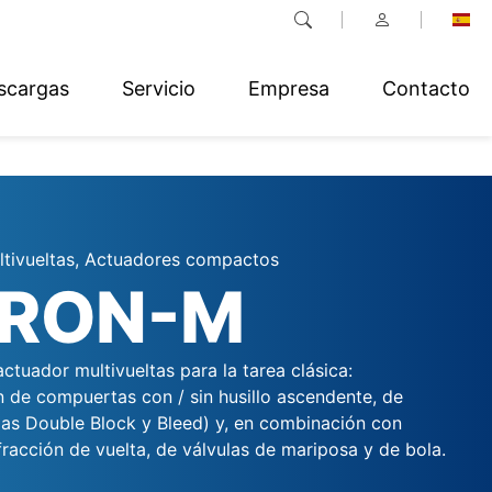
scargas
Servicio
Empresa
Contacto
tivueltas, Actuadores compactos
GRON-M
tuador multivueltas para la tarea clásica:
 de compuertas con / sin husillo ascendente, de
ulas Double Block y Bleed) y, en combinación con
racción de vuelta, de válvulas de mariposa y de bola.