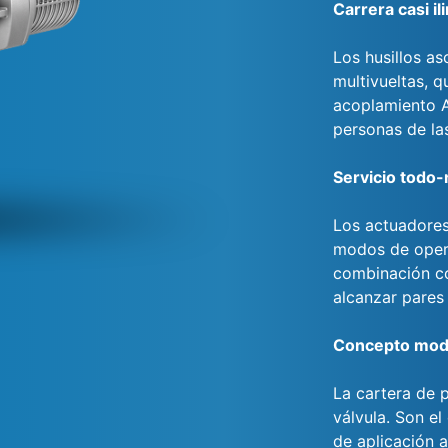
Carrera casi il
Los husillos a
multivueltas, q
acoplamiento A.
personas de las
Servicio todo-
Los actuadores
modos de opera
combinación co
alcanzar pares
Concepto mod
La cartera de 
válvula. Son e
de aplicación a