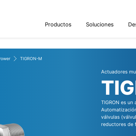
Productos
Soluciones
De
ish
sch
Power
TIGRON-M
Actuadores mul
TI
TIGRON es un ac
Automatización
válvulas (válv
reductores de f