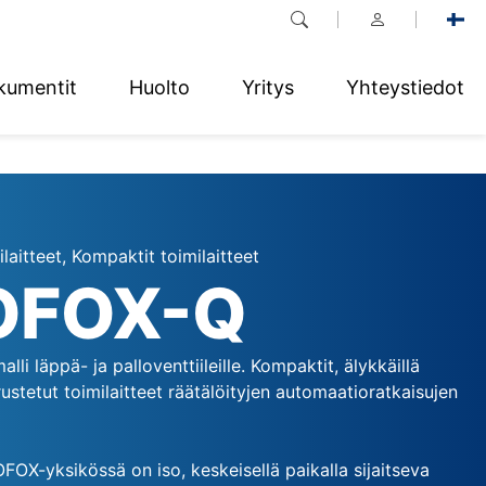
kumentit
Huolto
Yritys
Yhteystiedot
laitteet, Kompaktit toimilaitteet
OFOX-Q
alli läppä- ja palloventtiileille. Kompaktit, älykkäillä
rustetut toimilaitteet räätälöityjen automaatioratkaisujen
OX-yksikössä on iso, keskeisellä paikalla sijaitseva