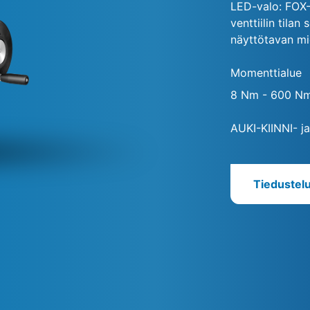
LED-valo: FOX-
venttiilin tila
näyttötavan mi
Momenttialue
8 Nm - 600 N
AUKI-KIINNI- j
Tiedustel