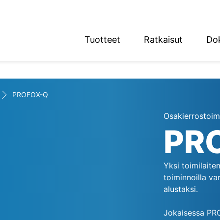
Tuotteet
Ratkaisut
Do
English
Deutsch
PROFOX-Q
Osakierrostoimi
PR
n alue
Yksi toimilaitem
toiminnoilla va
alustaksi.
Jokaisessa PROF