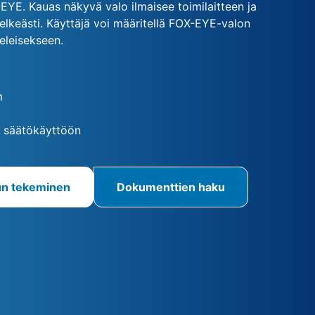
EYE. Kauas näkyvä valo ilmaisee toimilaitteen ja
n selkeästi. Käyttäjä voi määritellä FOX-EYE-valon
eleisekseen.
m
a säätökäyttöön
un tekeminen
Dokumenttien haku