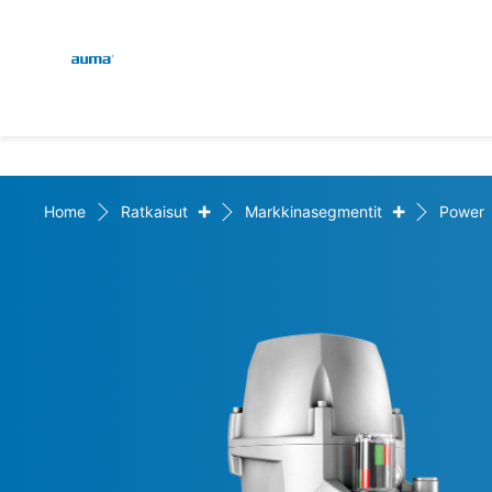
Global
Haku
Eurooppa
+
+
Home
Ratkaisut
Markkinasegmentit
Power
Aasia ja Tyynen valtamere
Pohjois-Amerikka