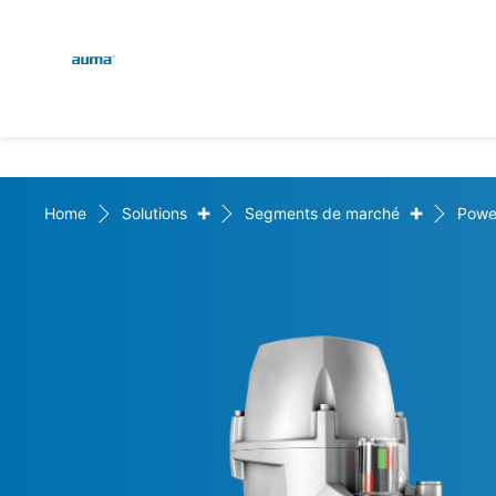
Global
Recherche
Europe
+
+
Home
Solutions
Segments de marché
Powe
Asie et Océanie
Amérique du Nord