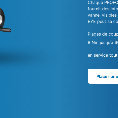
Chaque PROFOX 
fournit des inf
vanne, visible
EYE peut se con
Plages de coup
8 Nm jusqu’à 
en service tout
Placer un