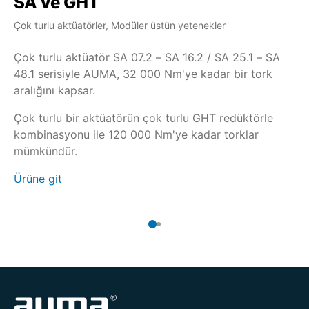
SA ve GHT
S
Çok turlu aktüatörler, Modüler üstün yetenekler
Çok
Çok turlu aktüatör SA 07.2 – SA 16.2 / SA 25.1 – SA
Et
48.1 serisiyle AUMA, 32 000 Nm'ye kadar bir tork
ge
aralığını kapsar.
ço
ko
Çok turlu bir aktüatörün çok turlu GHT redüktörle
kombinasyonu ile 120 000 Nm'ye kadar torklar
Çık
mümkündür.
Ür
Ürüne git