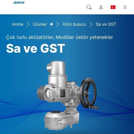
+
Home
Ürünler
Ürün bulucu
Sa ve GST
Arama
Global
Ürünler
Çok turlu aktüatörler, Modüler üstün yetenekler
Avrupa
Çözümler
Sa ve GST
Downloads
Asya ve Pasifik
Servis
Kuzey Amerika
Şirketler
İrtibat kurulacak kişi