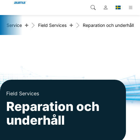
+
+
Service
Field Services
Reparation och underhåll
Sök
Global
Produkter
Europa
Lösningar
Nedladdningar
Asien och Stillahavsområdet
Service
Nordamerika
Företag
Field Services
Reparation och
Kontakt
underhåll