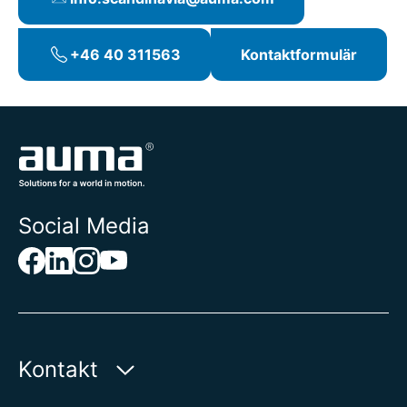
specialparametrar, t.ex. lägesregulatorer,
processregulatorer, optimeringsparametrar,
+46 40 311563
Kontaktformulär
interlocks
Funktionstillägg och modifieringar, inklusive
uppdatering av dokumentation, t.ex.
mekanisk lägesindikering, I/O-gränssnitt
Undervisning av driftpersonal på plats
Optimering av ställdonsparametrar för att
förbättra processerna
Social Media
Reparationer i AUMA:s
servicecenter
Standardtjänster
Icke-bindande kostnadsförslag
Reparation och underhåll
Kontakt
Fackmässig inställning av driftparametrar
Vridmomentinställning i provbänk