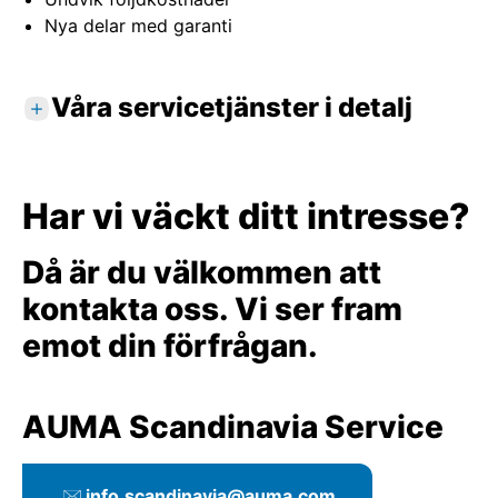
Nya delar med garanti
Våra servicetjänster i detalj
Reparationer på plats
Standardtjänster
Har vi väckt ditt intresse?
Undersökning av apparaten med
applikationen på plats
Då är du välkommen att
Reparation och underhåll
kontakta oss. Vi ser fram
Fackmässig inställning av driftparametrar
emot din förfrågan.
Funktionstester och provkörningar på plats
Digital registrering av apparatdata
Detaljerade servicerapporter
AUMA Scandinavia Service
Tillvalstjänster
Aktivering och inställning av
info.scandinavia@auma.com