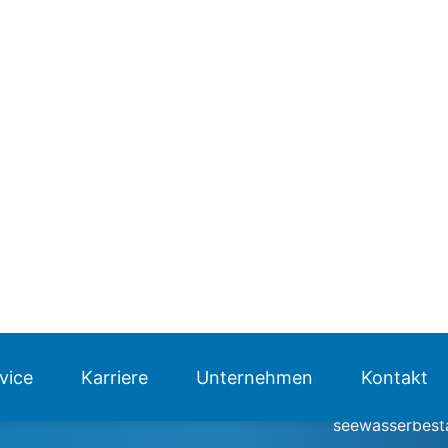
schaltet den St
der Motor über
Beim Stellantri
außenliegenden
gewährleistet 
Zeiträume. Das
einer AUMA Pul
Korrosionsbest
Die Stellantrie
A und B) / (Kur
Regelbetrieb (
Drehmomentbe
10 Nm bis 100
seewasserbestä