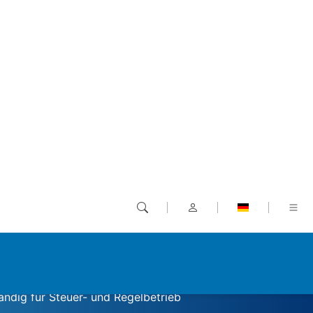
ellantrieb ab, wenn eine Armaturenendlage erreicht ist,
hitzt ist oder eine Drehmomentüberlastung auftritt.
eb bestehen alle Gehäuseteile aus Bronze, alle
 Schrauben aus nichtrostendem Stahl. Das
volle Seewasserbeständigkeit, auch über lange
 Gehäuse der Steuerung MEC besteht aus Aluminium mit
verbeschichtung und erreicht ebenfalls eine hohe
ändigkeit.
be sind für Steuerbetrieb und Positionierbetrieb (Klassen
zzeitbetrieb S2 - 15 min) ausgelegt, die Variante für
Klasse C) S4 - 40%.
reich
 Nm
ndig für Steuer- und Regelbetrieb