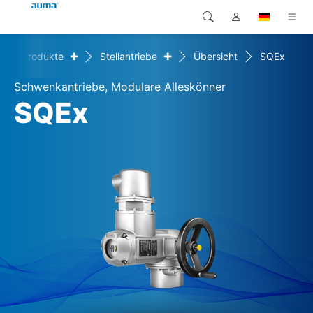
+
+
Produkte
Stellantriebe
Übersicht
SQEx
Suche
Global
Produkte
Schwenkantriebe, Modulare Alleskönner
Europa
Lösungen
SQEx
Downloads
Asien und Pazifik
Service
Nordamerika
Karriere
Unternehmen
Kontakt