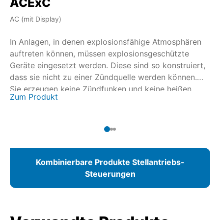
ACExC
A
AC (mit Display)
AM
In Anlagen, in denen explosionsfähige Atmosphären
In
auftreten können, müssen explosionsgeschützte
au
Geräte eingesetzt werden. Diese sind so konstruiert,
Ge
dass sie nicht zu einer Zündquelle werden können.
da
Sie erzeugen keine Zündfunken und keine heißen
Si
Zu
Zum Produkt
Oberflächentemperaturen. Die Zertifizierung wird in
Oberf
Zusammenarbeit mit nationalen und internationalen
Zu
Zertifizierungsstellen durchgeführt. Für die
Zer
Drehantriebe SAEx/SAREx 07.2 – SAEx/SAREx 16.2
Dr
und die Schwenkantriebe SQEx/SQREx 05.2 –
un
SQEx/SQREx 14.2 steht mit der AUMATIC ACExC 01.2
SQ
Kombinierbare Produkte Stellantriebs-
eine Stellantriebs-Steuerung mit integrierter
01
Steuerungen
Ortssteuerstelle zur Verfügung.
Or