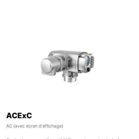
ACExC
A
AC (avec écran d'affichage)
AM