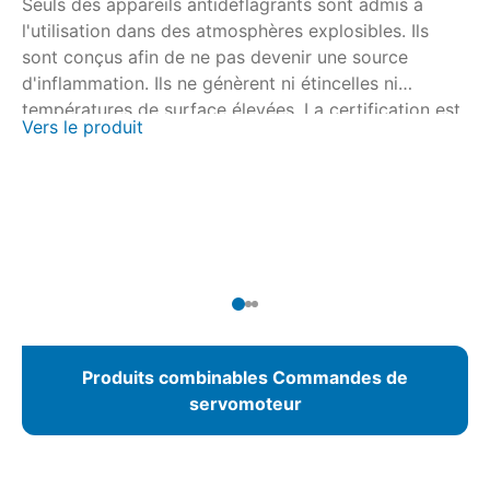
Seuls des appareils antidéflagrants sont admis à
Se
l'utilisation dans des atmosphères explosibles. Ils
l'
sont conçus afin de ne pas devenir une source
so
d'inflammation. Ils ne génèrent ni étincelles ni
d'
températures de surface élevées. La certification est
te
Vers le produit
Ve
effectuée en collaboration avec les organismes
ef
agréés de certification nationaux et internationaux.
ag
Pour les servomoteurs multitours SAEx/SAREx 07.2 –
Po
SAEx/SAREx 16.2 et les servomoteurs fraction de
SA
tour SQEx/SQREx 05.2 – SQEx/SQREx 14.2, la
to
commande de servomoteur AUMATIC ACExC 01.2 est
co
disponible avec commande locale intégrée.
01
Produits combinables Commandes de
servomoteur