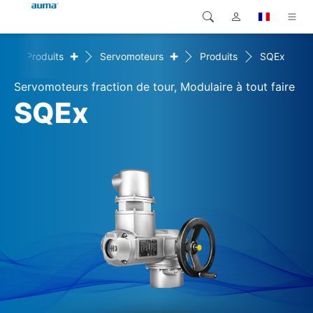
+
+
e
Produits
Servomoteurs
Produits
SQEx
Recherche
Global
Produits
Servomoteurs fraction de tour, Modulaire à tout faire
Europe
Solutions
SQEx
Téléchargements
Asie et Océanie
SAV support
Amérique du Nord
Entreprise
Contact