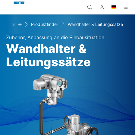
+
rodukte
Produktfinder
Wandhalter & Leitungssätze
Suche
Global
Produkte
Zubehör, Anpassung an die Einbausituation
Europa
Lösungen
Wandhalter &
Downloads
Leitungssätze
Asien und Pazifik
Service
Nordamerika
Karriere
Unternehmen
Kontakt