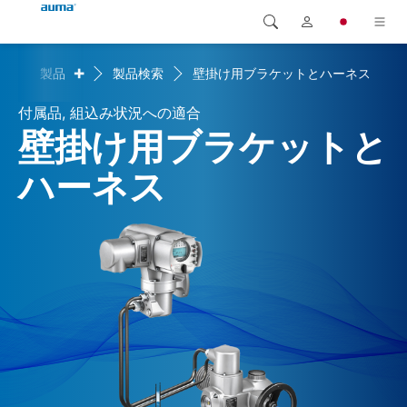
+
me
製品
製品検索
壁掛け用ブラケットとハーネス
検索
Global
製品
付属品, 組込み状況への適合
ヨーロッパ
ソリューション
壁掛け用ブラケットと
ダウンロード
ハーネス
アジア・太平洋地域
サービス
北米
弊社概要
連絡先