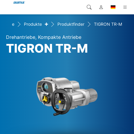
+
Home
Produkte
Produktfinder
TIGRON TR-M
Suche
Global
Produkte
Drehantriebe, Kompakte Antriebe
Europa
Lösungen
TIGRON TR-M
Downloads
Asien und Pazifik
Service
Nordamerika
Karriere
Unternehmen
Kontakt