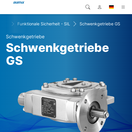
+
n
Funktionale Sicherheit - SIL
Schwenkgetriebe GS
Suche
Global
Produkte
Schwenkgetriebe
Europa
Lösungen
Schwenkgetriebe
Downloads
GS
Asien und Pazifik
Service
Nordamerika
Karriere
Unternehmen
Kontakt