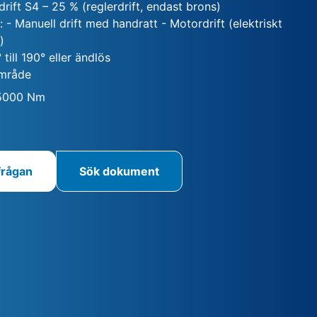
drift S4 – 25 % (reglerdrift, endast brons)
 - Manuell drift med handratt - Motordrift (elektriskt
)
 till 190° eller ändlös
mråde
75000 Nm
frågan
Sök dokument