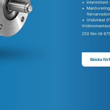
Intermittent 
Manövrering:
flervarvsdon
Vridvinkel 0°
Vridmomentso
250 Nm till 6
Skicka för