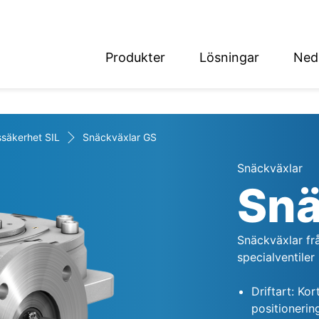
Produkter
Lösningar
Ned
English
Deutsch
ssäkerhet SIL
Snäckväxlar GS
Snäckväxlar
Snä
det
Snäckväxlar fr
specialventiler 
Driftart: Kor
positionering