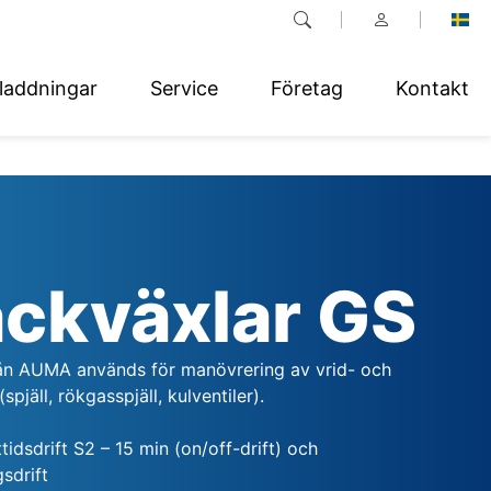
laddningar
Service
Företag
Kontakt
ckväxlar GS
ån AUMA används för manövrering av vrid- och
(spjäll, rökgasspjäll, kulventiler).
ttidsdrift S2 – 15 min (on/off-drift) och
sdrift